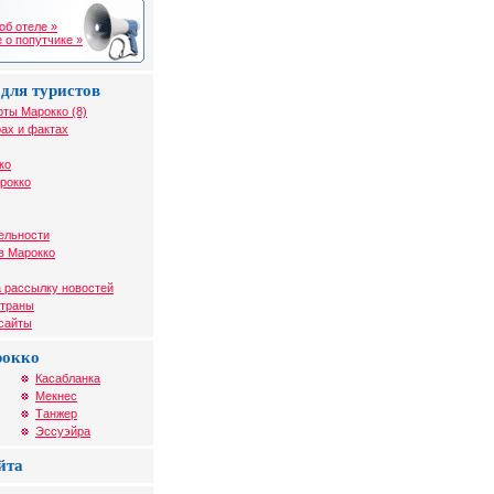
об отеле »
 о попутчике »
для туристов
рты Марокко (8)
ах и фактах
ко
рокко
ельности
в Марокко
 рассылку новостей
страны
 сайты
рокко
Касабланка
Мекнес
Танжер
Эссуэйра
йта