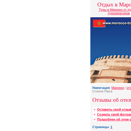
Отдых в Мар
Туры в Марокко от л
туроператоров
Навигация
:
Марокко
/
от
Crowne Plaza
Отзывы об отеле
Оставить свой отзыв
Создать свой фотоа
Подробнее об этом о
Страницы
:
1