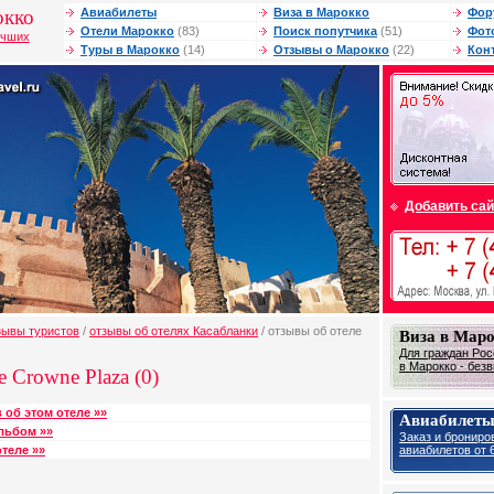
окко
Авиабилеты
Виза в Марокко
Фор
Отели Марокко
(83)
Поиск попутчика
(51)
Фот
учших
Туры в Марокко
(14)
Отзывы о Марокко
(22)
Кон
Добавить сай
зывы туристов
/
отзывы об отелях Касабланки
/ отзывы об отеле
Виза в Мар
Для граждан Рос
в Марокко - без
 Crowne Plaza (0)
 об этом отеле »»
Авиабилеты
льбом »»
Заказ и брониро
авиабилетов от 6
теле »»