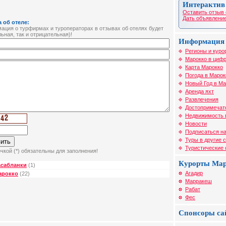
Интерактив
Оставить отзыв 
Дать объявление
 об отеле:
ция о турфирмах и туроператорах в отзывах об отелях будет
ьная, так и отрицательная)!
Информация 
Регионы и куро
Марокко в цифр
Карта Марокко
Погода в Марок
Новый Год в Ма
Аренда яхт
Развлечения
Достопримечат
Недвижимость 
Новости
Подписаться на
Туры в другие 
Туристические
чкой (*) обязательны для заполнения!
Курорты Ма
асабланки
(1)
Агадир
арокко
(22)
Марракеш
Рабат
Фес
Спонсоры са