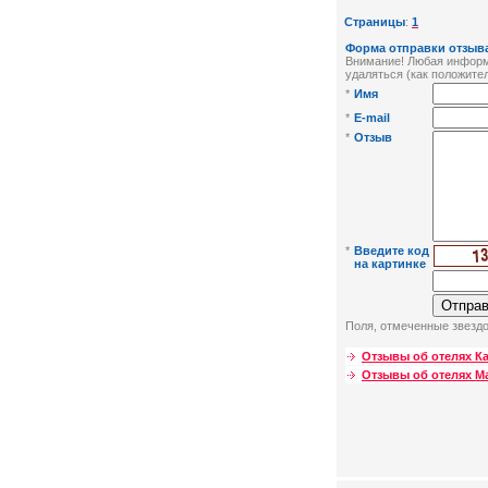
Страницы
:
1
Форма отправки отзыва
Внимание! Любая информа
удаляться (как положител
*
Имя
*
E-mail
*
Отзыв
*
Введите код
на картинке
Поля, отмеченные звездо
Отзывы об отелях К
Отзывы об отелях М