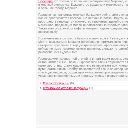
Эссуэйра
это третий по величине рыбацкий порт Марокко, и
в местной экономике. Каждое утро сардины и моллюски отпр
и большие города Марокко.
Город почти полностью окружен большими зубчатыми стенам
южнее простираются прекрасные песчаные пляжи. Внутри о
пространства находится множество старинных зданий с син
магазинов, продающих местные ремесленные изделия: ковр
Также много маленьких кафе, в которых подают традиционн
свежую рыбу.
Поселение на этом месте было основано еще в 7 веке до н.э
Место, называемое Mogador облюбовали португальские пир
сахарного тростника. В городе три квартала: арабский, евро
сейчас не имеет коммерческого значения, а служит стоянко
рыболовецких судов и яхт.
Город окружен крепостной стеной, а в порт ведут ворота, о
оставшимися с XVIII века. С крепостной стены открывается 
само место, настолько красиво, что не перестает притягива
путешественников. Пройдя по крепостной стене на север, м
краснодеревщиков, создающих уникальные произведения из
украшенные серебряными и перламутровыми инкрустациям
Отели Эссуэйры
(6)
Отзывы об отелях Эссуэйры
(1)