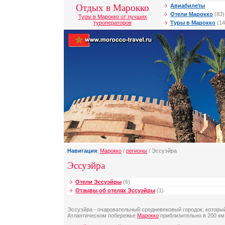
Отдых в Марокко
Авиабилеты
Отели Марокко
(83)
Туры в Марокко от лучших
туроператоров
Туры в Марокко
(14
Навигация
:
Марокко
/
регионы
/ Эссуэйра
Эссуэйра
Отели Эссуэйры
(6)
Отзывы об отелях Эссуэйры
(1)
Эссуэйра - очаровательный средневековый городок, которы
Атлантическом побережье
Марокко
приблизительно в 200 км