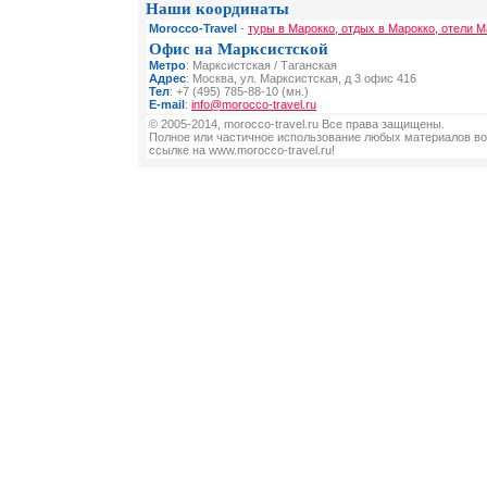
Наши координаты
Morocco-Travel
-
туры в Марокко, отдых в Марокко, отели М
Офис на Марксистской
Метро
: Марксистская / Таганская
Адрес
: Москва, ул. Марксистская, д 3 офис 416
Тел
: +7 (495) 785-88-10 (мн.)
E-mail
:
info@morocco-travel.ru
© 2005-2014, morocco-travel.ru Все права защищены.
Полное или частичное использование любых материалов во
ссылке на www.morocco-travel.ru!