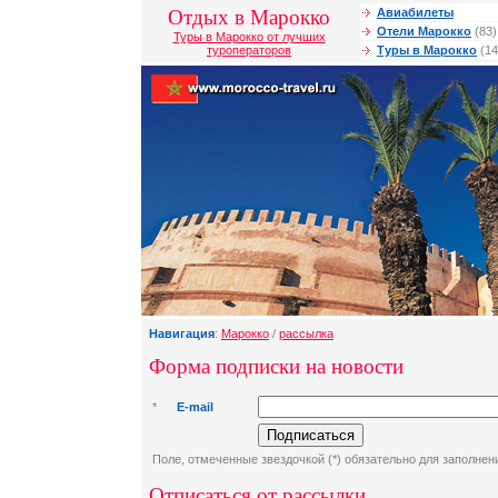
Отдых в Марокко
Авиабилеты
Отели Марокко
(83)
Туры в Марокко от лучших
туроператоров
Туры в Марокко
(14
Навигация
:
Марокко
/
рассылка
Форма подписки на новости
*
E-mail
Поле, отмеченные звездочкой (*) обязательно для заполнен
Отписаться от рассылки