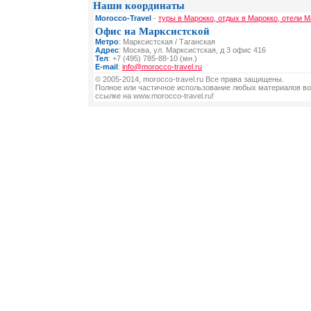
Наши координаты
Morocco-Travel
-
туры в Марокко, отдых в Марокко, отели М
Офис на Марксистской
Метро
: Марксистская / Таганская
Адрес
: Москва, ул. Марксистская, д 3 офис 416
Тел
: +7 (495) 785-88-10 (мн.)
E-mail
:
info@morocco-travel.ru
© 2005-2014, morocco-travel.ru Все права защищены.
Полное или частичное использование любых материалов во
ссылке на www.morocco-travel.ru!