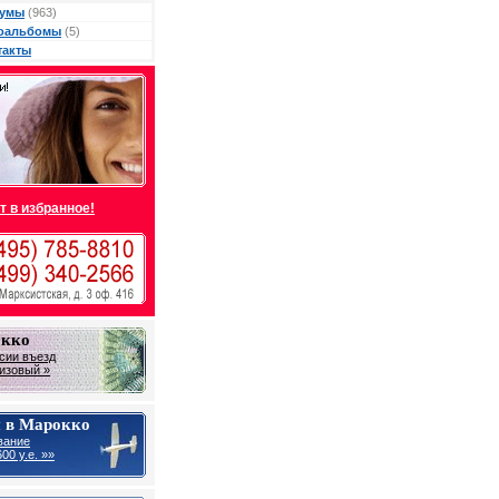
умы
(963)
оальбомы
(5)
такты
т в избранное!
окко
сии въезд
визовый »
 в Марокко
вание
00 у.е. »»