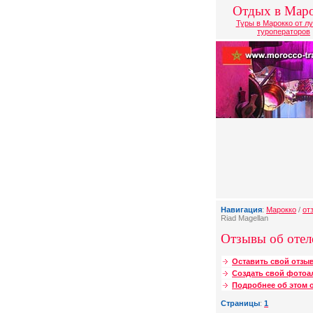
Отдых в Мар
Туры в Марокко от л
туроператоров
Навигация
:
Марокко
/
от
Riad Magellan
Отзывы об отеле
Оставить свой отзыв
Создать свой фотоа
Подробнее об этом о
Страницы
:
1