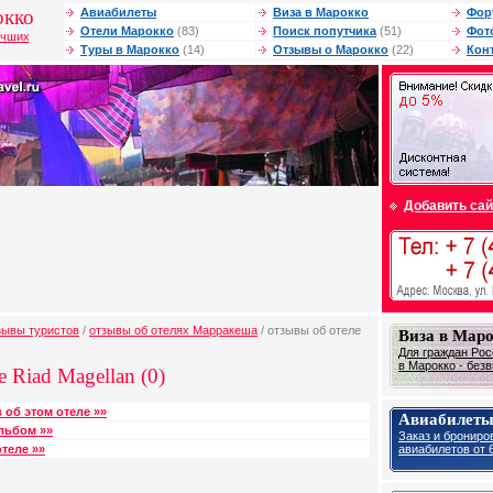
окко
Авиабилеты
Виза в Марокко
Фор
Отели Марокко
(83)
Поиск попутчика
(51)
Фот
учших
Туры в Марокко
(14)
Отзывы о Марокко
(22)
Кон
Добавить сай
зывы туристов
/
отзывы об отелях Марракеша
/ отзывы об отеле
Виза в Мар
Для граждан Рос
в Марокко - без
 Riad Magellan (0)
 об этом отеле »»
Авиабилеты
льбом »»
Заказ и брониро
авиабилетов от 6
теле »»