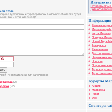
Интерактив
Оставить отзыв 
Дать объявление
 об отеле:
ция о турфирмах и туроператорах в отзывах об отелях будет
ьная, так и отрицательная)!
Информация 
Регионы и куро
Марокко в цифр
Карта Марокко
Погода в Марок
Новый Год в Ма
Аренда яхт
Развлечения
Достопримечат
Недвижимость 
Новости
Подписаться на
Туры в другие 
Туристические
чкой (*) обязательны для заполнения!
Курорты Ма
арракеша
(2)
Агадир
арокко
(22)
Марракеш
Рабат
Фес
Спонсоры са