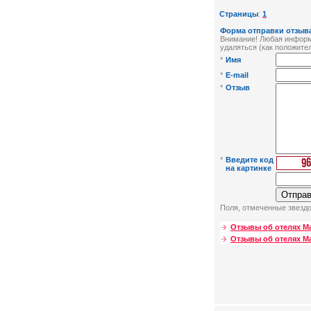
Страницы
:
1
Форма отправки отзыва
Внимание! Любая информа
удаляться (как положител
*
Имя
*
E-mail
*
Отзыв
*
Введите код
на картинке
Поля, отмеченные звездо
Отзывы об отелях М
Отзывы об отелях М