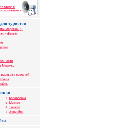
об отеле »
 о попутчике »
для туристов
рты Марокко (8)
ах и фактах
ко
рокко
ельности
в Марокко
 рассылку новостей
страны
 сайты
рокко
Касабланка
Мекнес
Танжер
Эссуэйра
йта