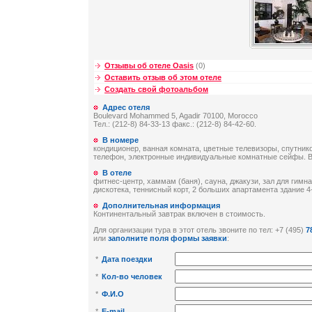
Отзывы об отеле Oasis
(0)
Оставить отзыв об этом отеле
Создать свой фотоальбом
Адрес отеля
Boulevard Mohammed 5, Agadir 70100, Morocco
Тел.: (212-8) 84-33-13 факс.: (212-8) 84-42-60.
В номере
кондиционер, ванная комната, цветные телевизоры, спутник
телефон, электронные индивидуальные комнатные сейфы. В
В отеле
фитнес-центр, хаммам (баня), сауна, джакузи, зал для гимн
дискотека, теннисный корт, 2 больших апартамента здание 4
Дополнительная информация
Континентальный завтрак включен в стоимость.
Для организации тура в этот отель звоните по тел: +7 (495)
7
или
заполните поля формы заявки
:
*
Дата поездки
*
Кол-во человек
*
Ф.И.О
*
E-mail