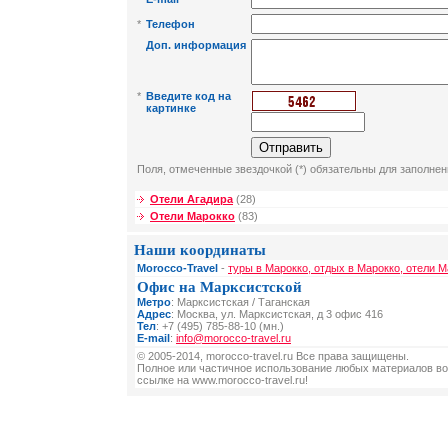
*
Телефон
Доп. информация
*
Введите код на
картинке
Поля, отмеченные звездочкой (*) обязательны для заполнен
Отели Агадира
(28)
Отели Марокко
(83)
Наши координаты
Morocco-Travel
-
туры в Марокко, отдых в Марокко, отели М
Офис на Марксистской
Метро
: Марксистская / Таганская
Адрес
: Москва, ул. Марксистская, д 3 офис 416
Тел
: +7 (495) 785-88-10 (мн.)
E-mail
:
info@morocco-travel.ru
© 2005-2014, morocco-travel.ru Все права защищены.
Полное или частичное использование любых материалов во
ссылке на www.morocco-travel.ru!