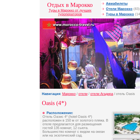
Отдых в Марокко
Авиабилеты
Отели Марокко
(83)
Туры в Марокко от лучших
туроператоров
Туры в Марокко
(14
Навигация
:
Марокко
/
отели
/
отели Агадира
/ отель Oasis
Oasis (4*)
Расположение:
Отель Оазис 4* (hotel Oasis 4*)
расположен в 150 м от золотого пляжа. В
отеле предлагается для размещения
гостей 135 комнат, 12 сьюта.
Большинство комнат с видом на океан
или на экзотический сад.