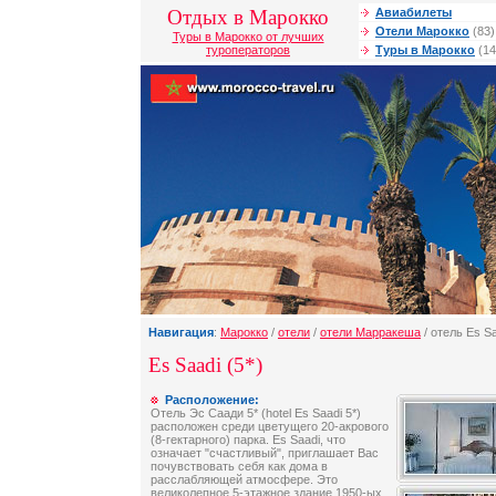
Отдых в Марокко
Авиабилеты
Отели Марокко
(83)
Туры в Марокко от лучших
туроператоров
Туры в Марокко
(14
Навигация
:
Марокко
/
отели
/
отели Марракеша
/ отель Es S
Es Saadi (5*)
Расположение:
Отель Эс Саади 5* (hotel Es Saadi 5*)
расположен среди цветущего 20-акрового
(8-гектарного) парка. Es Saadi, что
означает "счастливый", приглашает Вас
почувствовать себя как дома в
расслабляющей атмосфере. Это
великолепное 5-этажное здание 1950-ых