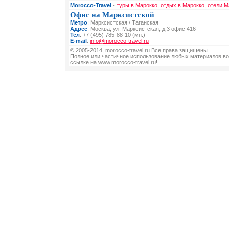
Morocco-Travel
-
туры в Марокко, отдых в Марокко, отели М
Офис на Марксистской
Метро
: Марксистская / Таганская
Адрес
: Москва, ул. Марксистская, д 3 офис 416
Тел
: +7 (495) 785-88-10 (мн.)
E-mail
:
info@morocco-travel.ru
© 2005-2014, morocco-travel.ru Все права защищены.
Полное или частичное использование любых материалов во
ссылке на www.morocco-travel.ru!