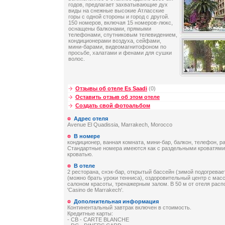
годов, предлагает захватывающие дух
виды на снежные высокие Атласские
горы с одной стороны и город с другой.
150 номеров, включая 15 номеров-люкс,
оснащены балконами, прямыми
телефонами, спутниковым телевидением,
кондиционерами воздуха, сейфами,
мини-барами, видеомагнитофоном по
просьбе, халатами и фенами для сушки
волос.
Отзывы об отеле Es Saadi
(0)
Оставить отзыв об этом отеле
Создать свой фотоальбом
Адрес отеля
Avenue El Quadissia, Marrakech, Morocco
В номере
кондиционер, ванная комната, мини-бар, балкон, телефон, р
Стандартные номера имеются как с раздельными кроватями,
кроватью.
В отеле
2 ресторана, снэк-бар, открытый бассейн (зимой подогревае
(можно брать уроки тенниса), оздоровительный центр с ма
салоном красоты, тренажерным залом. В 50 м от отеля расп
'Casino de Marrakech'.
Дополнительная информация
Континентальный завтрак включен в стоимость.
Кредитные карты:
- CB - CARTE BLANCHE