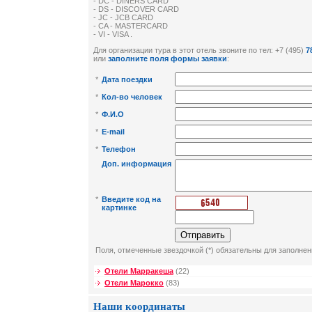
- DC - DINERS CARD
- DS - DISCOVER CARD
- JC - JCB CARD
- CA - MASTERCARD
- VI - VISA .
Для организации тура в этот отель звоните по тел: +7 (495)
7
или
заполните поля формы заявки
:
*
Дата поездки
*
Кол-во человек
*
Ф.И.О
*
E-mail
*
Телефон
Доп. информация
*
Введите код на
картинке
Поля, отмеченные звездочкой (*) обязательны для заполнен
Отели Марракеша
(22)
Отели Марокко
(83)
Наши координаты