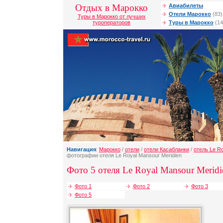
Отдых в Марокко
Авиабилеты
Отели Марокко
(83)
Туры в Марокко от лучших
туроператоров
Туры в Марокко
(14
Навигация
:
Марокко
/
отели
/
отели Касабланки
/
отель Le Ro
фотографии отеля Le Royal Mansour Meridien
Фото 5 отеля Le Royal Mansour Meridi
Фото 1
Фото 2
Фото 3
Фото 5