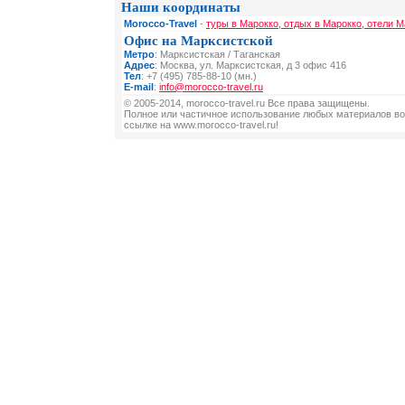
Наши координаты
Morocco-Travel
-
туры в Марокко, отдых в Марокко, отели М
Офис на Марксистской
Метро
: Марксистская / Таганская
Адрес
: Москва, ул. Марксистская, д 3 офис 416
Тел
: +7 (495) 785-88-10 (мн.)
E-mail
:
info@morocco-travel.ru
© 2005-2014, morocco-travel.ru Все права защищены.
Полное или частичное использование любых материалов во
ссылке на www.morocco-travel.ru!