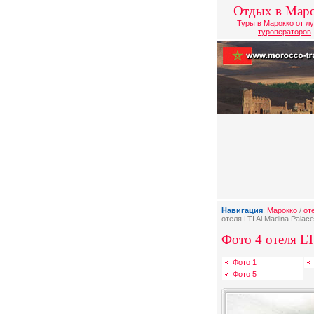
Отдых в Мар
Туры в Марокко от л
туроператоров
Навигация
:
Марокко
/
от
отеля LTI Al Madina Palace
Фото 4 отеля LT
Фото 1
Фото 5