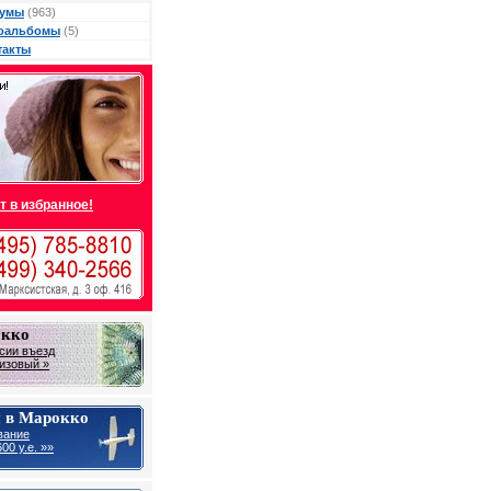
умы
(963)
оальбомы
(5)
такты
т в избранное!
окко
сии въезд
визовый »
 в Марокко
вание
00 у.е. »»