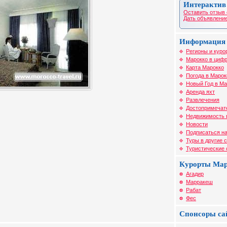
Интерактив
Оставить отзыв 
Дать объявление
Информация 
Регионы и куро
Марокко в цифр
Карта Марокко
Погода в Марок
Новый Год в Ма
Аренда яхт
Развлечения
Достопримечат
Недвижимость 
Новости
Подписаться на
Туры в другие 
Туристические
Курорты Ма
Агадир
Марракеш
Рабат
Фес
Спонсоры са