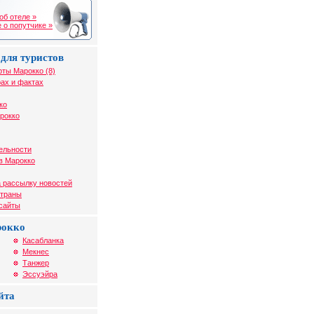
об отеле »
 о попутчике »
для туристов
рты Марокко (8)
ах и фактах
ко
рокко
ельности
в Марокко
 рассылку новостей
страны
 сайты
рокко
Касабланка
Мекнес
Танжер
Эссуэйра
йта