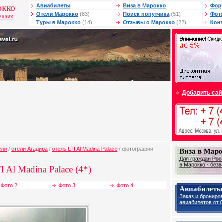
окко
Авиабилеты
Виза в Марокко
Фор
Отели Марокко
(83)
Поиск попутчика
(51)
Фот
учших
Туры в Марокко
(14)
Отзывы о Марокко
(22)
Кон
Добавить сай
ели
/
отели Агадира
/
отель LTI Al Madina Palace
/ фотографии
Виза в Мар
Для граждан Рос
в Марокко - без
I Al Madina Palace (4*)
Фото 2
Фото 3
Фото 4
Авиабилеты
Заказ и брониро
авиабилетов от 6