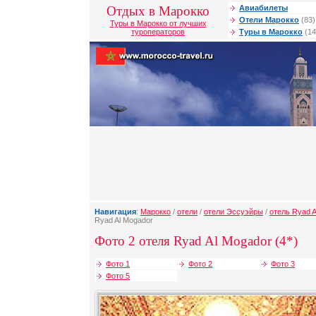
Отдых в Марокко
Авиабилеты
Отели Марокко
(83)
Туры в Марокко от лучших
туроператоров
Туры в Марокко
(14
Навигация
:
Марокко
/
отели
/
отели Эссуэйры
/
отель Ryad A
Ryad Al Mogador
Фото 2 отеля Ryad Al Mogador (4*)
Фото 1
Фото 2
Фото 3
Фото 5