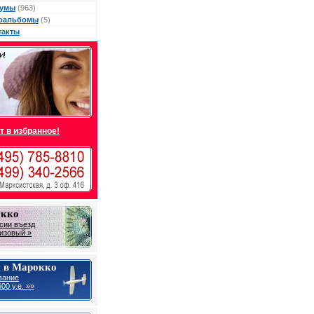
умы
(963)
оальбомы
(5)
такты
т в избранное!
окко
сии въезд
визовый »
 в Марокко
вание
00 у.е. »»