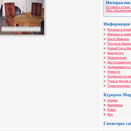
Интерактив
Оставить отзыв 
Дать объявление
Информация 
Регионы и куро
Марокко в цифр
Карта Марокко
Погода в Марок
Новый Год в Ма
Аренда яхт
Развлечения
Достопримечат
Недвижимость 
Новости
Подписаться на
Туры в другие 
Туристические
Курорты Ма
Агадир
Марракеш
Рабат
Фес
Спонсоры са