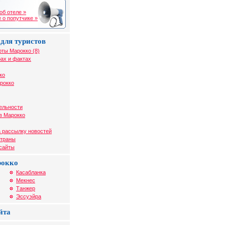
об отеле »
 о попутчике »
для туристов
рты Марокко (8)
ах и фактах
ко
рокко
ельности
в Марокко
 рассылку новостей
страны
 сайты
рокко
Касабланка
Мекнес
Танжер
Эссуэйра
йта