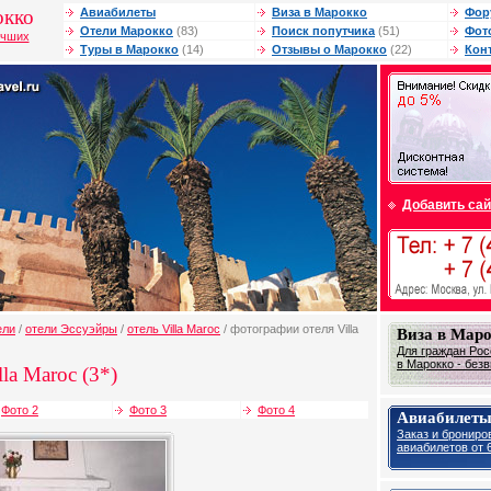
окко
Авиабилеты
Виза в Марокко
Фор
Отели Марокко
(83)
Поиск попутчика
(51)
Фот
учших
Туры в Марокко
(14)
Отзывы о Марокко
(22)
Кон
Добавить сай
ели
/
отели Эссуэйры
/
отель Villa Maroc
/ фотографии отеля Villa
Виза в Мар
Для граждан Рос
в Марокко - без
la Maroc (3*)
Фото 2
Фото 3
Фото 4
Авиабилеты
Заказ и брониро
авиабилетов от 6