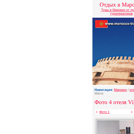
Отдых в Мар
Туры в Марокко от л
туроператоров
Навигация
:
Марокко
/
от
Maroc
Фото 4 отеля Vil
Фото 1