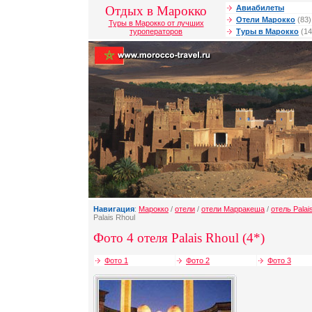
Отдых в Марокко
Авиабилеты
Отели Марокко
(83)
Туры в Марокко от лучших
туроператоров
Туры в Марокко
(14
Навигация
:
Марокко
/
отели
/
отели Марракеша
/
отель Palai
Palais Rhoul
Фото 4 отеля Palais Rhoul (4*)
Фото 1
Фото 2
Фото 3