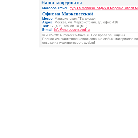
Наши координаты
Morocco-Travel
-
туры в Марокко, отдых в Марокко, отели М
Офис на Марксистской
Метро
: Марксистская / Таганская
Адрес
: Москва, ул. Марксистская, д 3 офис 416
Тел
: +7 (495) 785-88-10 (мн.)
E-mail
:
info@morocco-travel.ru
© 2005-2014, morocco-travel.ru Все права защищены.
Полное или частичное использование любых материалов во
ссылке на www.morocco-travel.ru!